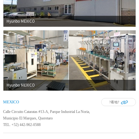
Hyunbo MEXICO
Hyunbo MEXICO
MEXICO
?看地?
Calle Circuito Cataratas #13-A, Parque Industrial La Noria,
Municipio El Marques, Queretaro
TEL. +52) 442-962-0588