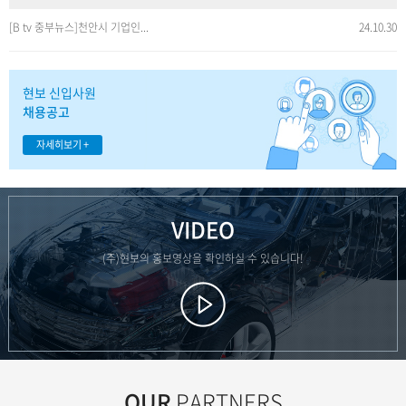
[B tv 중부뉴스]천안시 기업인...
24.10.30
현보 신입사원
채용공고
자세히보기 +
VIDEO
(주)현보의 홍보영상을 확인하실 수 있습니다!
OUR
PARTNERS